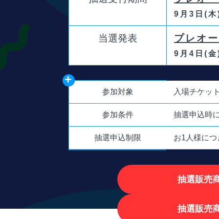
9月3日(木
当選発表
プレオー
9月4日(金
参加対象
入場チケッ
参加条件
抽選申込時
抽選申込制限
お1人様につ
抽選販売
抽選販売