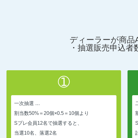
ディーラーが商品
・抽選販売申込者数 
➀
一次抽選 …
割当数50%＝20個×0.5＝10個より
Sプレ会員12名で抽選すると、
当選10名、落選2名