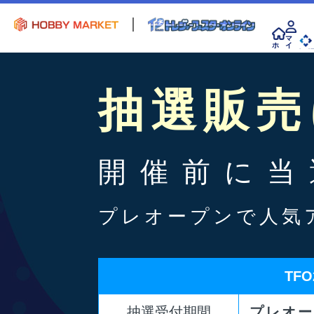
マ
ホ
イ
ー
ペ
会 
ム
ー
ジ
抽選販売
開催前に当
プレオープンで人気
TF
抽選受付期間
プレオー