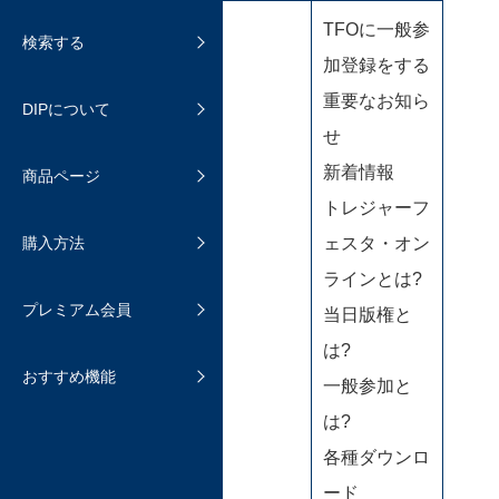
おまとめ発送と通常発送について
トップペー
TFOに一般参
よくあるご質問
検索する
商品を検索する
DIPの機能について
ジ
加登録をする
送料と保証
よくあるご質問
重要なお知ら
DIPについて
よくあるご質問
商品ページについて
購入時の手数料について
せ
追加機能のご紹介
新着情報
商品ページ
よくあるご質問
商品を受け取ったら
トレジャーフ
ファン登録する
購入方法
よくあるご質問
ェスタ・オン
ホビマ・プレミアム会員
お気に入りに登録する
ラインとは?
プレミアム会員
プレミアム会員へのアップグレー
当日版権と
抽選販売
ド登録について
は?
おすすめ機能
よくあるご質問
一般参加と
よくあるご質問
は?
各種ダウンロ
ード