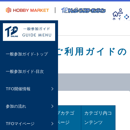
マ
ホ
イ
ー
ペ
会 
ム
ー
top
目次
ジ
TFO参加 ご利用ガイドの
一般参加ガイド-トップ
目次
一般参加ガイド-目次
開催情報
TFO開催情報
イベント概要
参加方法
購入する
よくあるご質問
参加の流れ
ホビマ会員について
カートの有効時間と購入方法
TFOマイページについて
カテゴリペ
サブカテゴ
カテゴリ内コ
よくあるご質問
決済方法
ージ
リページ
ンテンツ
TFOマイページ
TFOマイページの利用方法
ディーラーを検索する