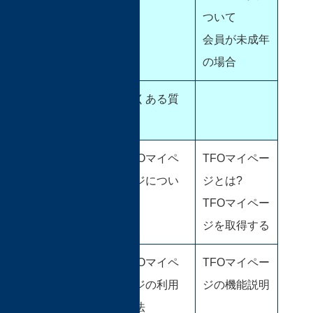
ついて
会員が未成年
の場合
よくある質
問
TFOマイペ
TFOマイペ
TFOマイペー
ージ
ージについ
ジとは?
て
TFOマイペー
ジを取得する
TFOマイペ
TFOマイペー
ージの利用
ジの機能説明
方法