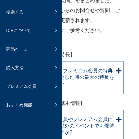
関係の「よくあるご質問」をまとめました。
おまとめ発送と通常発送について
よくあるご質問
掲載内容は、参加者からのお問合せや質問、ご
検索する
商品を検索する
DIPの機能について
意見をもとに順次、更新されます。
送料と保証
よくあるご質問
みなさんのTFO参加にご参考ください。
DIPについて
よくあるご質問
商品ページについて
購入時の手数料について
追加機能のご紹介
商品ページ
よくあるご質問
商品を受け取ったら
【有料会員の特典と特長】
ファン登録する
購入方法
よくあるご質問
Sプレミアムとプレミアム会員の特典
ホビマ・プレミアム会員
お気に入りに登録する
について、入会した時の最大の特長を
教えてください。
プレミアム会員
プレミアム会員へのアップグレー
抽選販売
ド登録について
【ホビマ有料会員の基本情報】
おすすめ機能
よくあるご質問
よくあるご質問
Sプレミアム会員やプレミアム会員に
なると、TFO以外のイベントでも優待
を受けられますか?