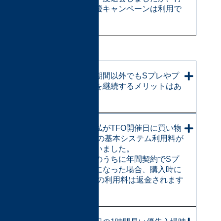
入会の時に特優キャンペーンは利用で
きますか?
【その他】
イベント開催期間以外でもSプレやプ
レミアム会員を継続するメリットはあ
りますか?
ホビマ会員の私がTFO開催日に買い物
をしたら6.6%の基本システム利用料が
かかってしまいました。
急いでその日のうちに年間契約でSプ
レミアム会員になった場合、購入時に
掛かった6.6%の利用料は返金されます
か?