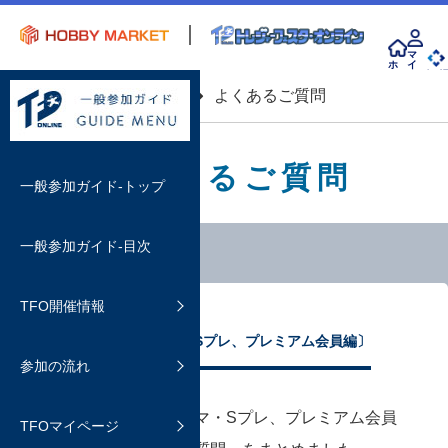
マ
ホ
イ
ー
ペ
会 
ム
ー
top
プレミアム会員
よくあるご質問
ジ
よくあるご質問
一般参加ガイド-トップ
一般参加ガイド-目次
開催情報
TFO開催情報
イベント概要
参加方法
購入する
よくあるご質問 〔Sプレ、プレミアム会員編〕
よくあるご質問
参加の流れ
ホビマ会員について
カートの有効時間と購入方法
TFOマイページについて
よくあるご質問
決済方法
TFOにおける、ホビマ・Sプレ、プレミアム会員
TFOマイページ
TFOマイページの利用方法
ディーラーを検索する