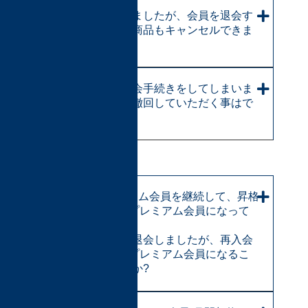
商品を購入しましたが、会員を退会す
ることで購入商品もキャンセルできま
すか?
間違えて、退会手続きをしてしまいま
した。退会を撤回していただく事はで
きますか?
【退会後の再入会】
1年間プレミアム会員を継続して、昇格
認定によりSプレミアム会員になって
いました。
その後、一度退会しましたが、再入会
してすぐにSプレミアム会員になるこ
とは出来ますか?