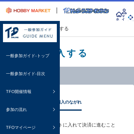
マ
ホ
イ
ー
ペ
会 
ム
ー
top
購入方法
購入する
ジ
購入する
一般参加ガイド-トップ
一般参加ガイド-目次
開催情報
TFO開催情報
イベント概要
参加方法
購入する
ご購入のながれ
よくあるご質問
参加の流れ
ホビマ会員について
カートの有効時間と購入方法
TFOマイページについて
よくあるご質問
決済方法
全ての商品は、カートに入れて決済に進むこと
TFOマイページ
TFOマイページの利用方法
ディーラーを検索する