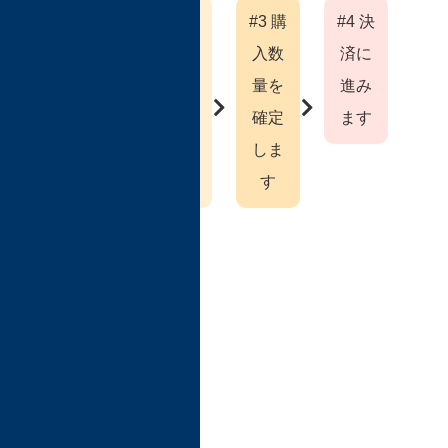
#1 お
#2 商
#3 購
#4 決
気に
品を
入数
済に
入り
カー
量を
進み
リス
トに
確定
ます
トか
入れ
しま
ら購
ます
す
入す
る商
品を
選択
しま
す