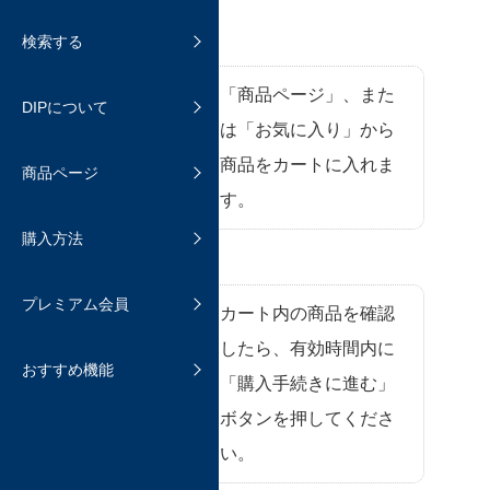
で、ご購入戴けます。
おまとめ発送と通常発送について
よくあるご質問
検索する
商品を検索する
DIPの機能について
送料と保証
商品をカート
「商品ページ」、また
よくあるご質問
DIPについて
よくあるご質問
商品ページについて
に入れる
は「お気に入り」から
購入時の手数料について
追加機能のご紹介
商品をカートに入れま
商品ページ
よくあるご質問
商品を受け取ったら
す。
ファン登録する
購入方法
よくあるご質問
ホビマ・プレミアム会員
お気に入りに登録する
プレミアム会員
プレミアム会員へのアップグレー
購入手続きに
カート内の商品を確認
抽選販売
ド登録について
進む
したら、有効時間内に
おすすめ機能
よくあるご質問
よくあるご質問
「購入手続きに進む」
ボタンを押してくださ
い。