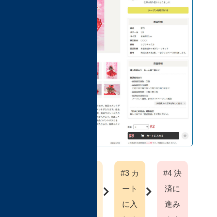
#1 商
#2 購
#3 カ
#4 決
品と
入数
ート
済に
価格
量を
に入
進み