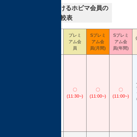
2,TFOにおけるホビマ会員の
サービス比較表
プレミ
Sプレミ
Sプレミ
ホビマ
アム会
アム会
アム会
会員
員
員(月間)
員(年間)
優
先
入
場
(1
✕
〇
〇
〇
時
(12:00~)
(11:30~)
(11:00~)
(11:00~)
間
早
い
入
場)