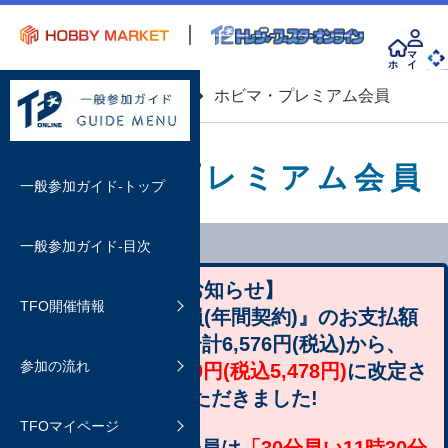
マ
ホ
イ
ー
ペ
会 
ム
ー
top
プレミアム会員
ホビマ・プレミアム会員
ジ
ホビマ・プレミアム会員
一般参加ガイド-トップ
一般参加ガイド-目次
開催情報
【お知らせ】
TFO開催情報
イベント概要
『Sプレミアム会員(年間契約)』のお支払額
参加方法
購入する
を、従来の年間合計6,576円(税込)から、
よくあるご質問
参加の流れ
ホビマ会員について
カートの有効時間と購入方法
2ヵ月分お得な4,980円(税込5,478円)
に改定さ
TFOマイページについて
せていただきました!
よくあるご質問
決済方法
TFOマイページ
TFOマイページの利用方法
ディーラーを検索する