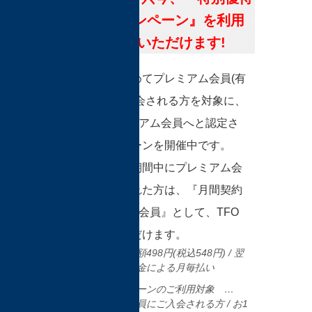
(特優)キャンペーン』を利用
してご入会いただけます!
TFOでは、初めてプレミアム会員(有
料会員)にご入会される方を対象に、
即時、Sプレミアム会員へと認定さ
れるキャンペーンを開催中です。
キャンペーン期間中にプレミアム会
員へご入会された方は、『月間契約
のSプレミアム会員』として、TFO
にご参加いただけます。
会費 … 月額498円(税込548円) / 翌
月以降自動課金による月毎払い
特優キャンペーンのご利用対象 …
初めて有料会員にご入会される方 / お1