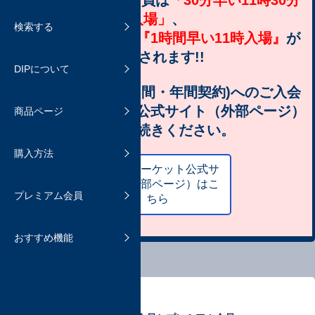
また、プレミアム会員は
「30分早い11時30分
おまとめ発送と通常発送について
入場」
、
よくあるご質問
検索する
商品を検索する
DIPの機能について
Sプレミアム会員は
『1時間早い11時入場』
が
送料と保証
適用されます!!
よくあるご質問
DIPについて
よくあるご質問
商品ページについて
購入時の手数料について
Sプレミアム会員(月間・年間契約)へのご入会
追加機能のご紹介
は
ホビーマーケット公式サイト（外部ページ）
商品ページ
よくあるご質問
商品を受け取ったら
よりお手続きください。
ファン登録する
購入方法
よくあるご質問
ホビマ・プレミアム会員
お気に入りに登録する
ホビーマーケット公式サ
イト（外部ページ）はこ
プレミアム会員
プレミアム会員へのアップグレー
ちら
抽選販売
ド登録について
おすすめ機能
よくあるご質問
よくあるご質問