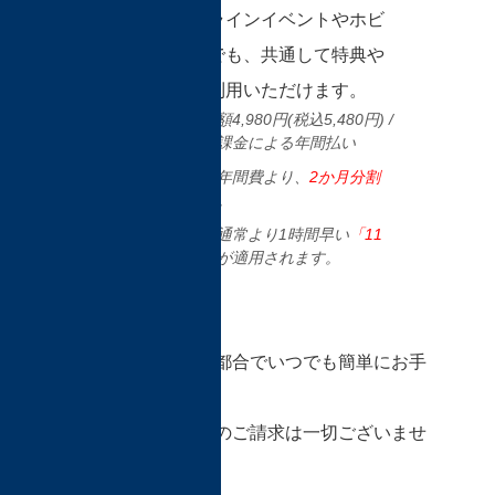
れる他のオンラインイベントやホビ
マコンテンツでも、共通して特典や
サービスをご利用いただけます。
会費 … 年額4,980円(税込5,480円) /
翌年以降自動課金による年間払い
会費が従来の年間費より、
2か月分割
引
となります。
特典として、通常より1時間早い
「11
時のご入場」
が適用されます。
退会は、会員様のご都合でいつでも簡単にお手
続きいただけます。
また、解約違約金等のご請求は一切ございませ
ん。