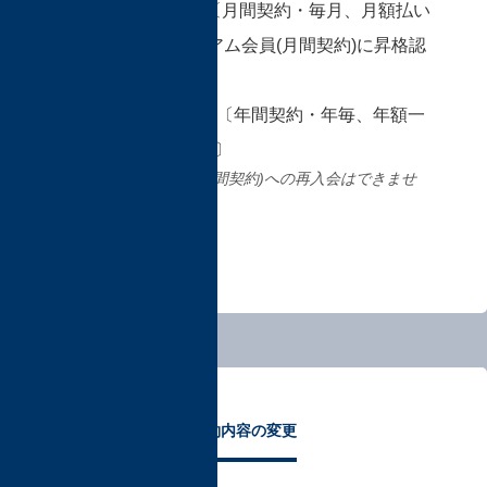
□ プレミアム会員〔月間契約・毎月、月額払い
/ 1年継続でSプレミアム会員(月間契約)に昇格認
定〕
□ Sプレミアム会員〔年間契約・年毎、年額一
括払い(2ヵ月分割引)〕
Sプレミアム会員(月間契約)への再入会はできませ
ん。
契約内容の変更