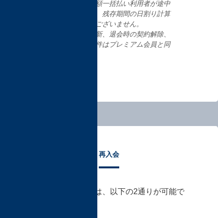
年間契約の年額一括払い利用者が途中
退会されても、残存期間の日割り計算
による返金はございません。
そのほか、更新、退会時の契約解除、
ご返金等の条件はプレミアム会員と同
様です。
再入会
有料会員への再入会は、以下の2通りが可能で
す。