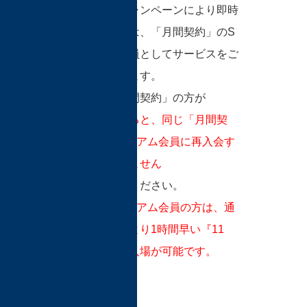
および特優キャンペーンにより即時
認定された方は、「月間契約」のS
プレミアム会員としてサービスをご
利用いただけます。
ただし、「月間契約」の方が
一度退会されると、同じ「月間契
約」のSプレミアム会員に再入会す
ることはできません
ので、ご注意ください。
また、Sプレミアム会員の方は、通
常の開催時間より1時間早い『11
時』からのご入場が可能です。