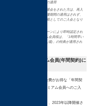
人様一回限りの適用
特優期間中に退会をされた方は、再入
会されても特優期間の適用はされず、
プレミアム会員としてのご入会となり
ます。
特優キャンペーンにより即時認定され
たSプレミアム会員様は、「1時間早い
ご入場(11時入場)」の特典が適用され
ます。
Sプレミアム会員(年間契約)に
入会する
豊富な特典と会費がお得な「年間契
約」でのSプレミアム会員へのご入
会です。
TFOだけでなく、2023年以降開催さ