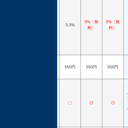
基
本
シ
ス
0%〔無
0%〔無
テ
6.6%
3.3%
料〕
料〕
ム
利
用
料
入
場
1100円
550円
550円
550円
料
抽
選
販
売
✕
〇
◎
◎
の
参
加