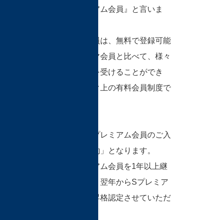
ビマ・プレミアム会員』と言いま
す。
プレミアム会員は、無料で登録可能
な一般のホビマ会員と比べて、様々
な特典や優待を受けることができ
る、ワンランク上の有料会員制度で
す。
原則として、プレミアム会員のご入
会は「月間契約」となります。
また、プレミアム会員を1年以上継
続された方は、翌年からSプレミア
ム会員として昇格認定させていただ
きます。