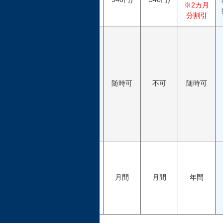
※2カ月
分割引
同
グ
レ
ー
ド
随時可
随時可
不可
随時可
へ
の
再
入
会
会
員
契
自由
月間
月間
年間
約
期
間