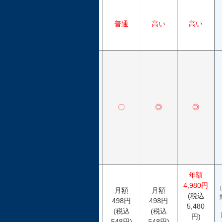
当
選
✕
普通
高い
高い
確
率
そ
の
他
の
特
✕
〇
◎
◎
典
と
ご
優
待
年額
4,980円
月額
月額
(税込
会
498円
498円
無料
5,480
費
(税込
(税込
円)
548円)
548円)