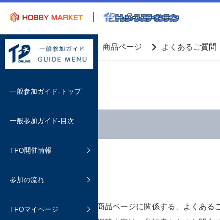
top
商品ページ
よくあるご質問
一般参加ガイド-トップ
一般参加ガイド-目次
開催情報
TFO開催情報
イベント概要
参加方法
購入する
よくあるご質問
参加の流れ
ホビマ会員について
カートの有効時間と購入方法
TFOマイページについて
よくあるご質問
決済方法
商品ページに関係する、よくある
TFOマイページ
TFOマイページの利用方法
ディーラーを検索する