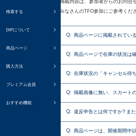
掲載内容は、参加者からのお問合
おまとめ発送と通常発送について
よくあるご質問
みなさんのTFO参加にご参考くだ
検索する
商品を検索する
DIPの機能について
送料と保証
よくあるご質問
DIPについて
よくあるご質問
商品ページについて
商品ページに掲載されてい
購入時の手数料について
追加機能のご紹介
商品ページ
よくあるご質問
商品を受け取ったら
商品ページで在庫の状況は
ファン登録する
購入方法
よくあるご質問
ホビマ・プレミアム会員
お気に入りに登録する
在庫状況の「キャンセル待
プレミアム会員
プレミアム会員へのアップグレー
抽選販売
ド登録について
掲載画像に無い、スカート
おすすめ機能
よくあるご質問
よくあるご質問
違反申告とは何ですか? ま
商品ページは、開催期間中以